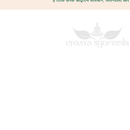
हैं ताकि उनके अद्वितीय संविधान, जीवनशैली और
दत्ता विला रोड,
अंतू चौक,
मोराबादी, रांची
झारखंड-834008