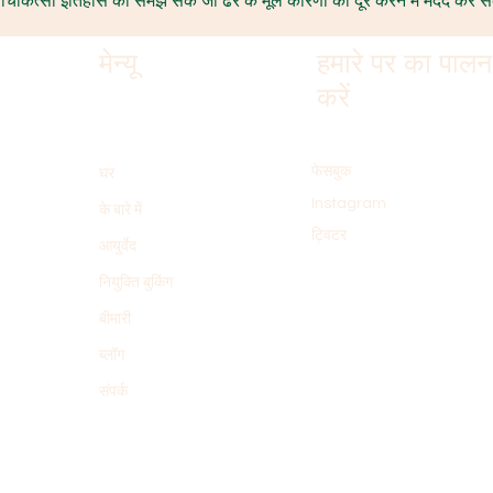
 चिकित्सा इतिहास को समझ सकें जो ढेर के मूल कारणों को दूर करने में मदद कर स
मेन्यू
हमारे पर का पालन
करें
फेसबुक
घर
Instagram
के बारे में
ट्विटर
आयुर्वेद
नियुक्ति बुकिंग
बीमारी
ब्लॉग
संपर्क