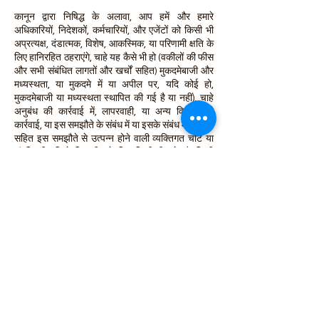
कानून द्वारा निषिद्ध के अलावा, आप हमें और हमारे
अधिकारियों, निदेशकों, कर्मचारियों, और एजेंटों को किसी भी
अप्रत्यक्ष, दंडात्मक, विशेष, आकस्मिक, या परिणामी क्षति के
लिए हानिरहित ठहराएंगे, चाहे यह कैसे भी हो (वकीलों की फीस
और सभी संबंधित लागतों और खर्चों सहित) मुकदमेबाजी और
मध्यस्थता, या मुकदमे में या अपील पर, यदि कोई हो,
मुकदमेबाजी या मध्यस्थता स्थापित की गई है या नहीं), चाहे
अनुबंध की कार्रवाई में, लापरवाही, या अन्य विनाशकारी
कार्रवाई, या इस समझौते के संबंध में या इसके संबंध में उत्पन्न,
सहित इस समझौते से उत्पन्न होने वाली व्यक्तिगत चोट या
संपत्ति की क्षति के लिए सीमा के बिना किसी भी दावे और किसी
भी संघीय, राज्य, या स्थानीय कानूनों, कानूनों, नियमों, या
विनियमों का उल्लंघन, भले ही कंपनी को पहले इस तरह के
नुकसान की संभावना की सलाह दी गई हो . कानून द्वारा निषिद्ध
को छोड़कर, यदि कंपनी की ओर से देयता पाई जाती है, तो यह
उत्पादों और/या सेवाओं के लिए भुगतान की गई राशि तक
सीमित होगी, और किसी भी परिस्थिति में परिणामी या दंडात्मक
क्षति नहीं होगी। कुछ राज्य दंडात्मक, आकस्मिक या परिणामी
क्षतियों के बहिष्करण या सीमा की अनुमति नहीं देते हैं, इसलिए
पूर्व सीमा या बहिष्करण आप पर लागू नहीं हो सकता है।
18. समाप्ति