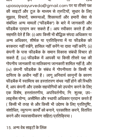
आप हमें या तो सीधे
upasayaayurveda@gmail.com
पर या तीसरे पक्ष
की साइटों और टूल के माध्यम से त्रुटियों, सुधार के लिए
सुझाव, विचारों, समस्याओं, शिकायतों और हमारी सेवा से
संबंधित अन्य मामलों ("फीडबैक") के बारे में जानकारी और
फीडबैक प्रदान कर सकते हैं। आप स्वीकार करते हैं और
सहमति देते हैं कि: (i) आप किसी भी बौद्धिक संपदा अधिकार या
अन्य अधिकार, शीर्षक या प्रतिक्रिया में या फीडबैक को
बरकरार नहीं रखेंगे, हासिल नहीं करेंगे या दावा नहीं करेंगे; (ii)
कंपनी के पास फीडबैक के समान विकास संबंधी विचार हो
सकते हैं; (iii) फीडबैक में आपकी या किसी तीसरे पक्ष की
गोपनीय जानकारी या मालिकाना जानकारी शामिल नहीं है; और
(iv) कंपनी फीडबैक के संबंध में गोपनीयता के किसी भी
दायित्व के अधीन नहीं है। लागू अनिवार्य कानूनों के कारण
फीडबैक में स्वामित्व का हस्तांतरण संभव नहीं होने की स्थिति
में, आप कंपनी और उसके सहयोगियों को उपयोग करने के लिए
एक विशेष, हस्तांतरणीय, अपरिवर्तनीय, नि: शुल्क, उप-
लाइसेंस योग्य, असीमित और स्थायी अधिकार प्रदान करते हैं
( किसी भी तरह से और किसी भी उद्देश्य के लिए प्रतिपुष्टि,
संशोधित, व्युत्पन्न कार्यों को बनाने, प्रकाशित करने, वितरित
करने और व्यावसायीकरण सहित) प्रतिक्रिया।
15. अन्य वेब साइटों के लिंक